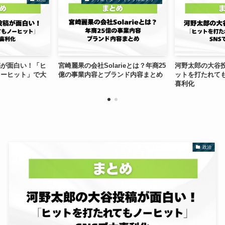
稿が面白い！「ヒ
宮崎麗果の会社Solarieとは？年商25
河野太郎の大谷
ノーヒット」で大
億の事業内容とブランド内容まとめ
ットを打たれて
喜利化
政治