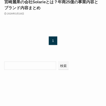
宮崎麗果の会社Solarieとは？年商25億の事業内容と
ブランド内容まとめ
2026年3月18日
1
検索
Recent Posts
河野太郎の大谷投稿が面白い！「ヒットを打たれてもノ
ーヒット」で大喜利化